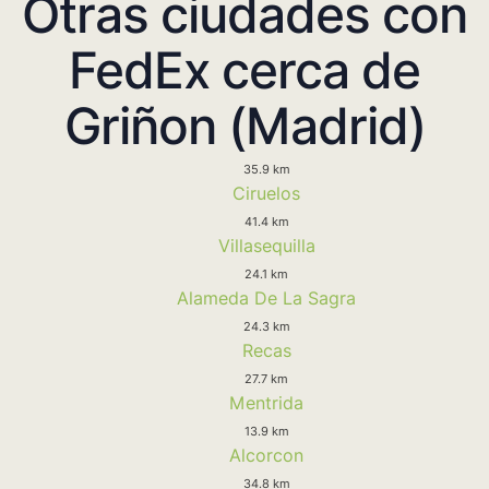
Otras ciudades con
FedEx cerca de
Griñon (Madrid)
35.9 km
Ciruelos
41.4 km
Villasequilla
24.1 km
Alameda De La Sagra
24.3 km
Recas
27.7 km
Mentrida
13.9 km
Alcorcon
34.8 km