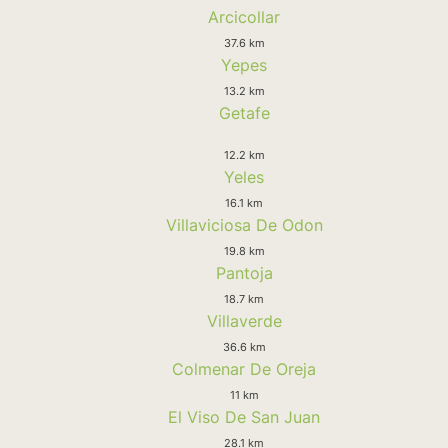
Arcicollar
37.6 km
Yepes
13.2 km
Getafe
12.2 km
Yeles
16.1 km
Villaviciosa De Odon
19.8 km
Pantoja
18.7 km
Villaverde
36.6 km
Colmenar De Oreja
11 km
El Viso De San Juan
28.1 km