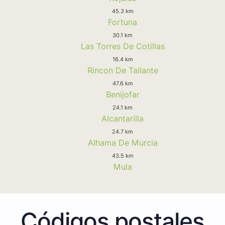
45.3 km
Fortuna
30.1 km
Las Torres De Cotillas
16.4 km
Rincon De Tallante
47.6 km
Benijofar
24.1 km
Alcantarilla
24.7 km
Alhama De Murcia
43.5 km
Mula
Códigos postales