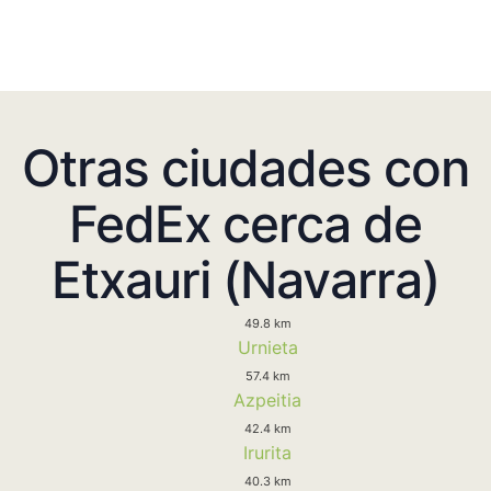
Otras ciudades con
FedEx cerca de
Etxauri (Navarra)
49.8 km
Urnieta
57.4 km
Azpeitia
42.4 km
Irurita
40.3 km