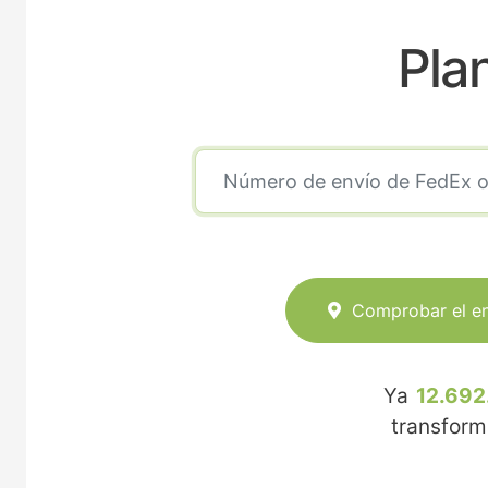
Pla
Comprobar el e
Ya
12.692
transfor