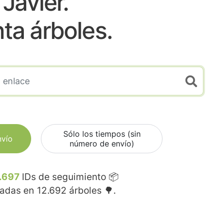
Javier.
nta árboles.
Sólo los tiempos (sin
nvío
número de envío)
.697
IDs de seguimiento 📦
madas en
12.692
árboles 🌳.