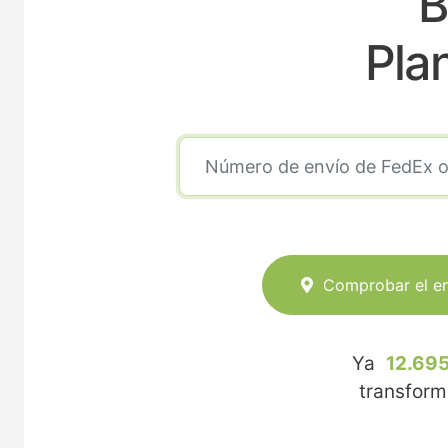
B
Pla
Comprobar el e
Ya
12.695
transfor