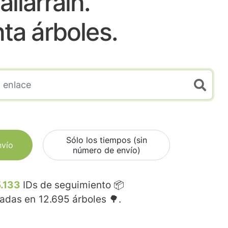
aliarrain.
nta árboles.
Sólo los tiempos (sin
nvío
número de envío)
.133
IDs de seguimiento 📦
madas en
12.695
árboles 🌳.