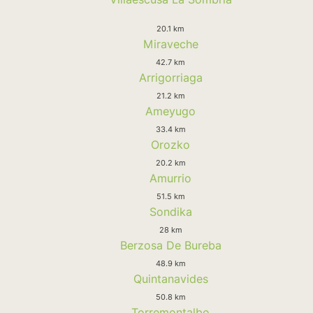
20.1 km
Miraveche
42.7 km
Arrigorriaga
21.2 km
Ameyugo
33.4 km
Orozko
20.2 km
Amurrio
51.5 km
Sondika
28 km
Berzosa De Bureba
48.9 km
Quintanavides
50.8 km
Torremontalbo