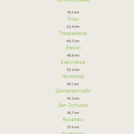
18.4 km
Frias
23.4 km
Trespaderne
60.2 km
Aleson
48.6 km
Eskoriatza
52.3 km
Hormilleja
65.1 km
Quintanaortuño
45.3 km
San Torcuato
36.7 km
Rucandio
37.4 km
Gordexola