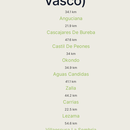
Vasco)
34.1 km
Anguciana
21.9 km
Cascajares De Bureba
47.6 km
Castil De Peones
34 km
Okondo
34.9 km
Aguas Candidas
41.1 km
Zalla
44.2 km
Carrias
22.5 km
Lezama
54.6 km
Villaescusa La Sombria