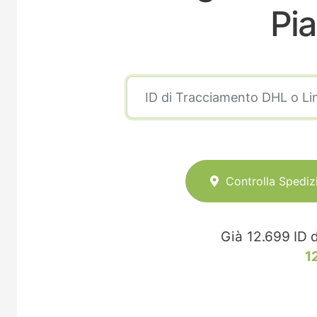
Pia
Controlla Spediz
Già
12.699
ID d
1