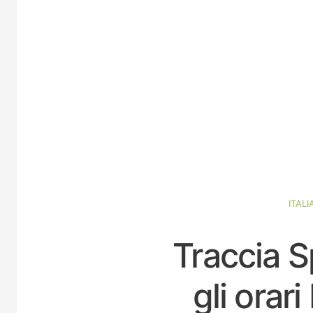
ITALI
Traccia S
gli orar