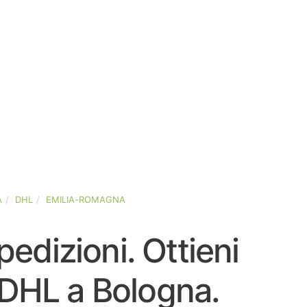
A
DHL
EMILIA-ROMAGNA
pedizioni. Ottieni
i DHL a Bologna.