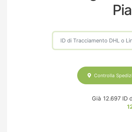
Pia
Controlla Spediz
Già
12.697
ID d
1