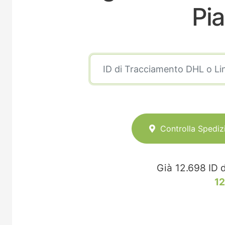
Pia
Controlla Spediz
Già
12.698
ID d
12