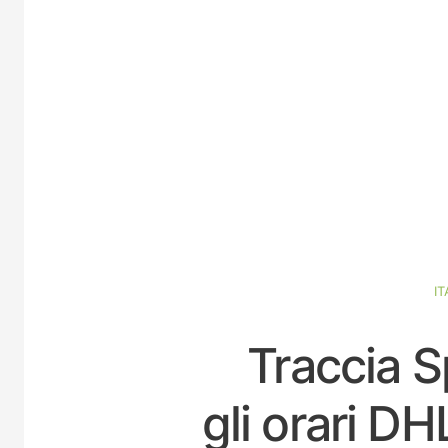
IT
Traccia S
gli orari D