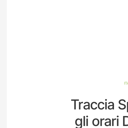
IT
Traccia S
gli orar