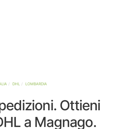
ALIA
DHL
LOMBARDIA
pedizioni. Ottieni
i DHL a Magnago.