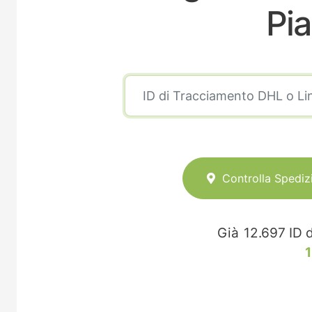
Pia
Controlla Spediz
Già
12.697
ID d
1