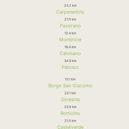
23.2 km
Carpenedolo
27.5 km
Passirano
12.4 km
Montirone
16.4 km
Calvisano
34.9 km
Palosco
13.1 km
Borgo San Giacomo
23.1 km
Soresina
23.9 km
Botticino
21.5 km
Castelverde