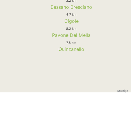
3.2 km
Bassano Bresciano
6.7 km
Cigole
8.2 km
Pavone Del Mella
7.6 km
Quinzanello
Anzeige