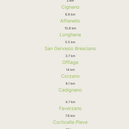
3 km
Cignano
9.9 km
Alfianello
10.8 km
Longhena
5.5 km
San Gervasio Bresciano
3.7 km
Offlaga
14 km
Corzano
6.1 km
Cadignano
4.7 km
Faverzano
7.6 km
Corticelle Pieve