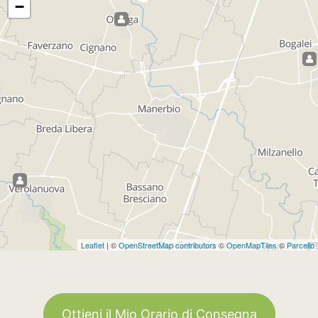
−
Leaflet
| ©
OpenStreetMap contributors
©
OpenMapTiles
©
Parcello
Ottieni il Mio Orario di Consegna