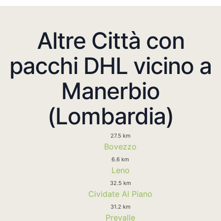
Altre Città con
pacchi DHL vicino a
Manerbio
(Lombardia)
27.5 km
Bovezzo
6.6 km
Leno
32.5 km
Cividate Al Piano
31.2 km
Prevalle