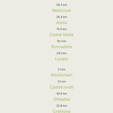
28.3 km
Bedizzole
26.4 km
Asola
15.9 km
Castel Mella
19.1 km
Roncadelle
29.1 km
Lonato
21 km
Montichiari
22 km
Castelcovati
39.6 km
Ghisalba
25.8 km
Cremona