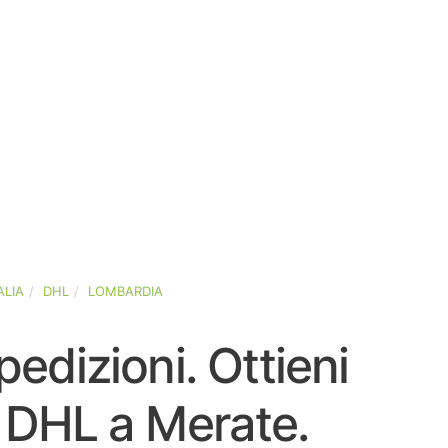
ALIA
DHL
LOMBARDIA
pedizioni. Ottieni
ri DHL a Merate.