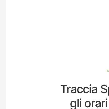
IT
Traccia S
gli ora