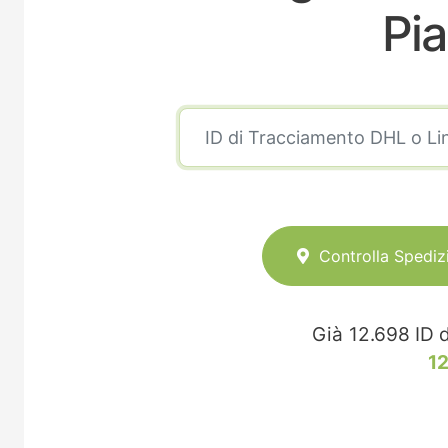
Pia
Controlla Spediz
Già
12.698
ID d
1