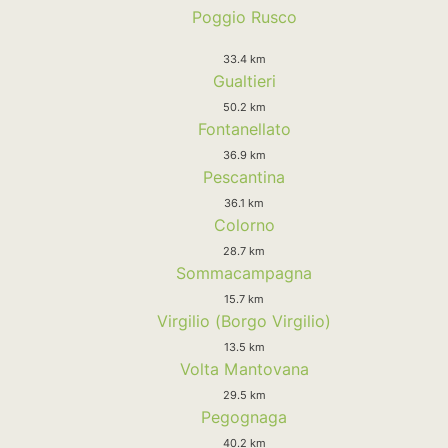
Poggio Rusco
33.4 km
Gualtieri
50.2 km
Fontanellato
36.9 km
Pescantina
36.1 km
Colorno
28.7 km
Sommacampagna
15.7 km
Virgilio (Borgo Virgilio)
13.5 km
Volta Mantovana
29.5 km
Pegognaga
40.2 km