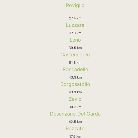
Poviglio
27.4 km
Luzzara
37.3 km
Leno
39.5 km
Castenedolo
51.8 km
Roncadelle
43.3 km
Borgosatollo
43.9 km
Zevio
30.7 km
Desenzano Del Garda
42.5 km
Rezzato
17.6 km