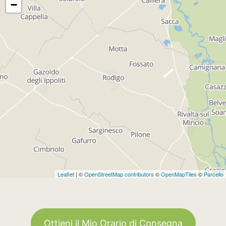
−
Leaflet
| ©
OpenStreetMap contributors
©
OpenMapTiles
©
Parcello
Ottieni il Mio Orario di Consegna