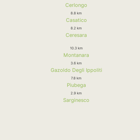
Cerlongo
8.8 km
Casatico
8.2 km
Ceresara
10.3 km
Montanara
3.6 km
Gazoldo Degli Ippoliti
7.8 km
Piubega
2.9 km
Sarginesco