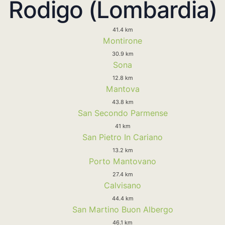
Rodigo (Lombardia)
41.4 km
Montirone
30.9 km
Sona
12.8 km
Mantova
43.8 km
San Secondo Parmense
41 km
San Pietro In Cariano
13.2 km
Porto Mantovano
27.4 km
Calvisano
44.4 km
San Martino Buon Albergo
46.1 km