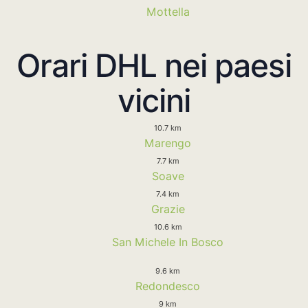
Mottella
Orari DHL nei paesi
vicini
10.7 km
Marengo
7.7 km
Soave
7.4 km
Grazie
10.6 km
San Michele In Bosco
9.6 km
Redondesco
9 km