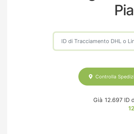
Pia
Controlla Spediz
Già
12.697
ID d
1