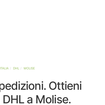
ITALIA
DHL
MOLISE
pedizioni. Ottieni
ri DHL a Molise.