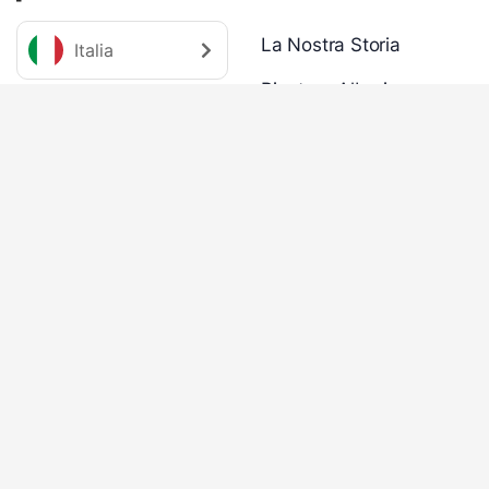
La Nostra Storia
Italia
Piantare Alberi
Team
Blog
Business
Informazioni Legali
Per Ecommerce
Impressum
API per Business
Privacy
Risorse
Cookies
Termini e Condizioni