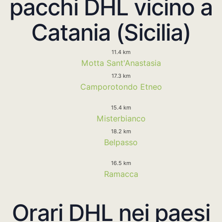
pacchi DHL vicino a
Catania (Sicilia)
11.4 km
Motta Sant'Anastasia
17.3 km
Camporotondo Etneo
15.4 km
Misterbianco
18.2 km
Belpasso
16.5 km
Ramacca
Orari DHL nei paesi