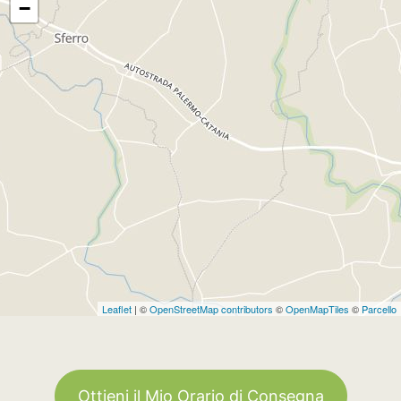
−
Leaflet
| ©
OpenStreetMap contributors
©
OpenMapTiles
©
Parcello
Ottieni il Mio Orario di Consegna