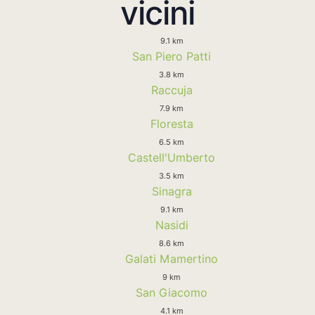
vicini
9.1 km
San Piero Patti
3.8 km
Raccuja
7.9 km
Floresta
6.5 km
Castell'Umberto
3.5 km
Sinagra
9.1 km
Nasidi
8.6 km
Galati Mamertino
9 km
San Giacomo
4.1 km