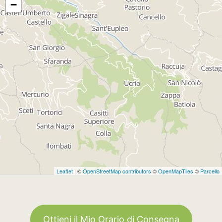
−
Leaflet
| ©
OpenStreetMap contributors
©
OpenMapTiles
©
Parcello
Ottieni il Mio Orario di Consegna