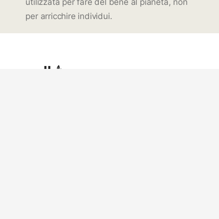
utilizzata per fare del bene al pianeta, non
per arricchire individui.
Traccia & Traccia
La Nostra Storia
Italia
Piantare Alberi
Team
Blog
Business
Informazioni Legali