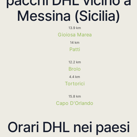
pacchi DHL vicino a
Messina (Sicilia)
13.9 km
Gioiosa Marea
14 km
Patti
12.2 km
Brolo
4.4 km
Tortorici
15.8 km
Capo D'Orlando
Orari DHL nei paesi