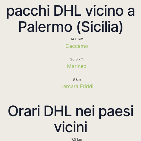
pacchi DHL vicino a
Palermo (Sicilia)
14.8 km
Caccamo
20.8 km
Marineo
8 km
Lercara Friddi
Orari DHL nei paesi
vicini
7.5 km