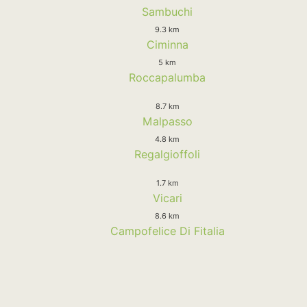
Sambuchi
9.3 km
Ciminna
5 km
Roccapalumba
8.7 km
Malpasso
4.8 km
Regalgioffoli
1.7 km
Vicari
8.6 km
Campofelice Di Fitalia