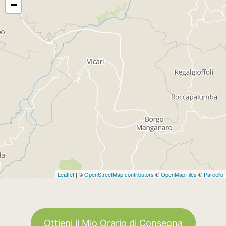
−
Leaflet
| ©
OpenStreetMap contributors
©
OpenMapTiles
©
Parcello
Ottieni il Mio Orario di Consegna