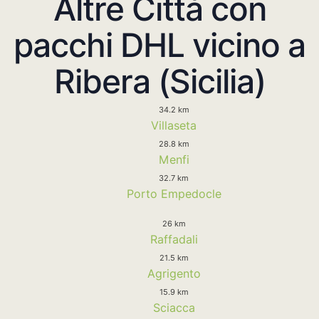
Altre Città con
pacchi DHL vicino a
Ribera (Sicilia)
34.2 km
Villaseta
28.8 km
Menfi
32.7 km
Porto Empedocle
26 km
Raffadali
21.5 km
Agrigento
15.9 km
Sciacca