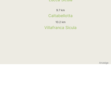
9.7 km
Caltabellotta
10.2 km
Villafranca Sicula
Anzeige