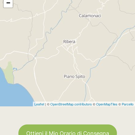
−
Leaflet
| ©
OpenStreetMap contributors
©
OpenMapTiles
©
Parcello
Ottieni il Mio Orario di Consegna