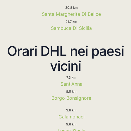
30.8 km
Santa Margherita Di Belice
21.7 km
Sambuca Di Sicilia
Orari DHL nei paesi
vicini
7.3 km
Sant'Anna
8.5 km
Borgo Bonsignore
3.8 km
Calamonaci
9.6 km
Lucca Sicula