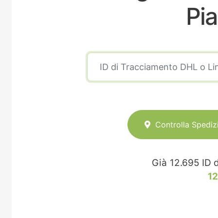
Pia
Controlla Spediz
Già
12.695
ID d
12