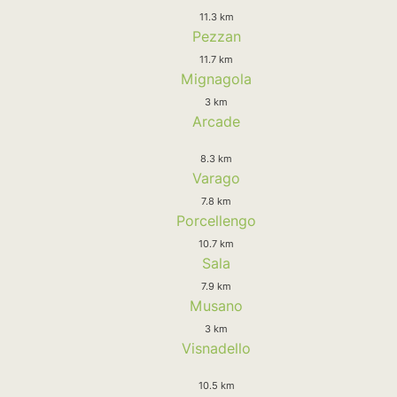
11.3 km
Pezzan
11.7 km
Mignagola
3 km
Arcade
8.3 km
Varago
7.8 km
Porcellengo
10.7 km
Sala
7.9 km
Musano
3 km
Visnadello
10.5 km