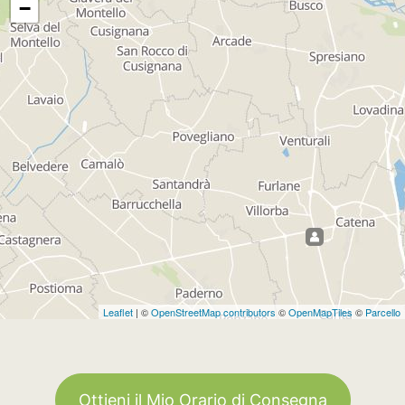
−
Leaflet
| ©
OpenStreetMap contributors
©
OpenMapTiles
©
Parcello
Ottieni il Mio Orario di Consegna