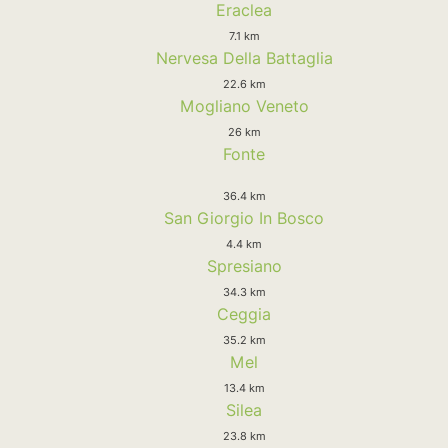
Eraclea
7.1 km
Nervesa Della Battaglia
22.6 km
Mogliano Veneto
26 km
Fonte
36.4 km
San Giorgio In Bosco
4.4 km
Spresiano
34.3 km
Ceggia
35.2 km
Mel
13.4 km
Silea
23.8 km