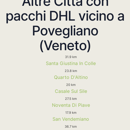
Altre Città con
pacchi DHL vicino a
Povegliano
(Veneto)
31.9 km
Santa Giustina In Colle
23.8 km
Quarto D'Altino
20 km
Casale Sul Sile
27.5 km
Noventa Di Piave
17.9 km
San Vendemiano
36.7 km