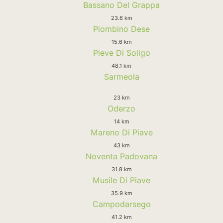
Bassano Del Grappa
23.6 km
Piombino Dese
15.6 km
Pieve Di Soligo
48.1 km
Sarmeola
23 km
Oderzo
14 km
Mareno Di Piave
43 km
Noventa Padovana
31.8 km
Musile Di Piave
35.9 km
Campodarsego
41.2 km