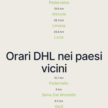
Pederobba
19.6 km
Altivole
38.3 km
Limana
26.8 km
Loria
Orari DHL nei paesi
vicini
10.7 km
Padernello
6 km
Selva Del Montello
9.5 km
Vacil