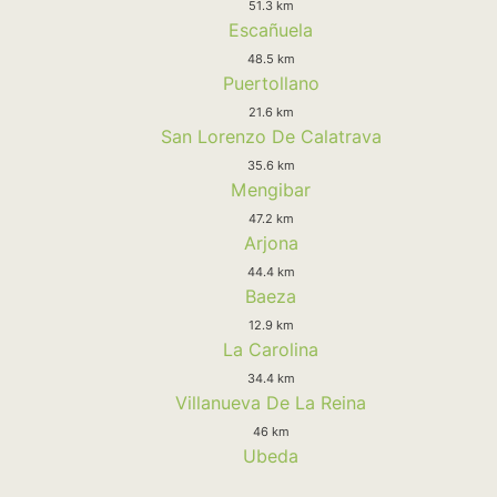
51.3 km
Escañuela
48.5 km
Puertollano
21.6 km
San Lorenzo De Calatrava
35.6 km
Mengibar
47.2 km
Arjona
44.4 km
Baeza
12.9 km
La Carolina
34.4 km
Villanueva De La Reina
46 km
Ubeda