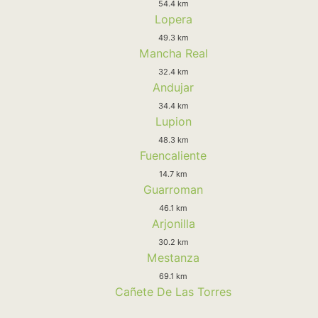
54.4 km
Lopera
49.3 km
Mancha Real
32.4 km
Andujar
34.4 km
Lupion
48.3 km
Fuencaliente
14.7 km
Guarroman
46.1 km
Arjonilla
30.2 km
Mestanza
69.1 km
Cañete De Las Torres