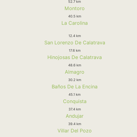
52.7 km
Montoro
40.5 km
La Carolina
12.4 km
San Lorenzo De Calatrava
17.6 km
Hinojosas De Calatrava
48.6 km
Almagro
30.2 km
Baños De La Encina
45.1 km
Conquista
37.4 km
Andujar
39.4 km
Villar Del Pozo