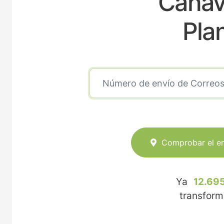
Cañav
Pla
Comprobar el e
Ya
12.695
transfor