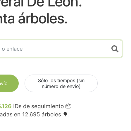
eral De Leon.
nta árboles.
Sólo los tiempos (sin
nvío
número de envío)
.126
IDs de seguimiento 📦
madas en
12.695
árboles 🌳.