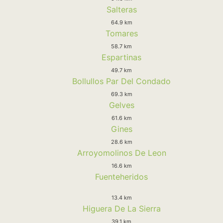
Salteras
64.9 km
Tomares
58.7 km
Espartinas
49.7 km
Bollullos Par Del Condado
69.3 km
Gelves
61.6 km
Gines
28.6 km
Arroyomolinos De Leon
16.6 km
Fuenteheridos
13.4 km
Higuera De La Sierra
39.1 km