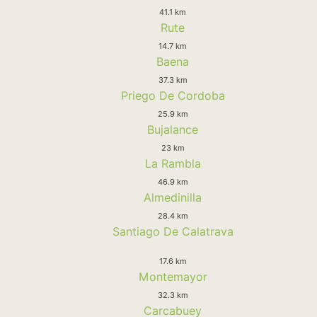
41.1 km
Rute
14.7 km
Baena
37.3 km
Priego De Cordoba
25.9 km
Bujalance
23 km
La Rambla
46.9 km
Almedinilla
28.4 km
Santiago De Calatrava
17.6 km
Montemayor
32.3 km
Carcabuey