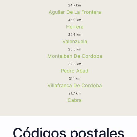
24.7 km
Aguilar De La Frontera
45.9 km
Herrera
24.6 km
Valenzuela
25.5 km
Montalban De Cordoba
32.3 km
Pedro Abad
31.1 km
Villafranca De Cordoba
21.7 km
Cabra
Códigos postales