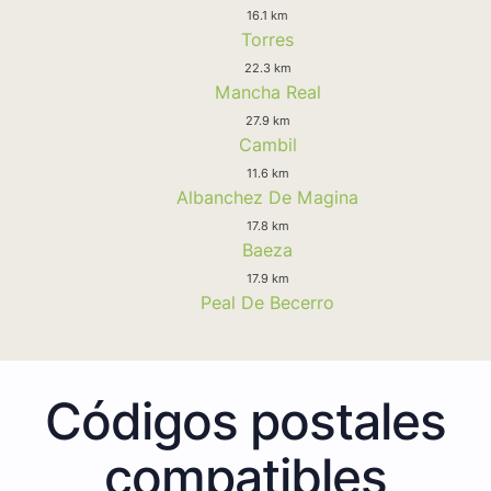
16.1 km
Torres
22.3 km
Mancha Real
27.9 km
Cambil
11.6 km
Albanchez De Magina
17.8 km
Baeza
17.9 km
Peal De Becerro
Códigos postales
compatibles