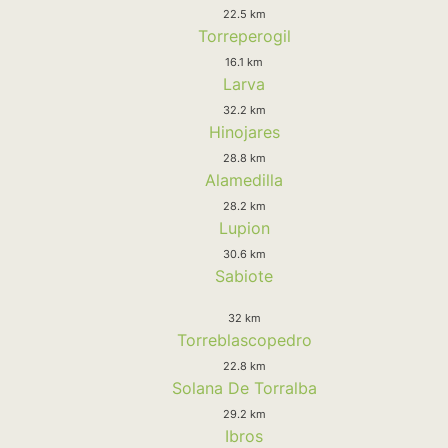
22.5 km
Torreperogil
16.1 km
Larva
32.2 km
Hinojares
28.8 km
Alamedilla
28.2 km
Lupion
30.6 km
Sabiote
32 km
Torreblascopedro
22.8 km
Solana De Torralba
29.2 km
Ibros