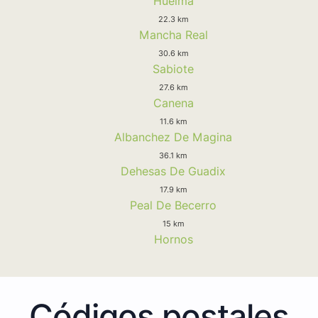
Huelma
22.3 km
Mancha Real
30.6 km
Sabiote
27.6 km
Canena
11.6 km
Albanchez De Magina
36.1 km
Dehesas De Guadix
17.9 km
Peal De Becerro
15 km
Hornos
Códigos postales