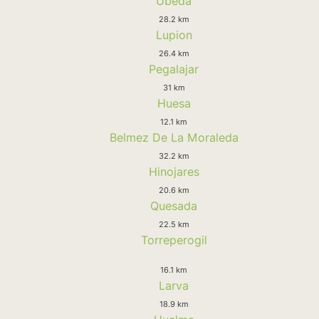
Ubeda
28.2 km
Lupion
26.4 km
Pegalajar
31 km
Huesa
12.1 km
Belmez De La Moraleda
32.2 km
Hinojares
20.6 km
Quesada
22.5 km
Torreperogil
16.1 km
Larva
18.9 km