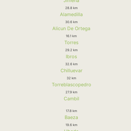
Jimena
28.8 km
Alamedilla
30.6 km
Alicun De Ortega
16.1 km
Torres
29.2 km
Ibros
32.6 km
Chilluevar
32 km
Torreblascopedro
27.9 km
Cambil
17.8 km
Baeza
19.6 km