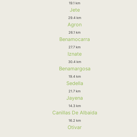
19.1 km
Jete
29.4 km
Agron
26.1 km
Benamocarra
27.7 km
Iznate
30.4 km
Benamargosa
19.4 km
Sedella
21.7 km
Jayena
14.3 km
Canillas De Albaida
16.2 km
Otivar