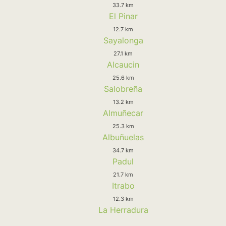
33.7 km
El Pinar
12.7 km
Sayalonga
27.1 km
Alcaucin
25.6 km
Salobreña
13.2 km
Almuñecar
25.3 km
Albuñuelas
34.7 km
Padul
21.7 km
Itrabo
12.3 km
La Herradura