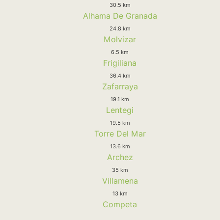
30.5 km
Alhama De Granada
24.8 km
Molvizar
6.5 km
Frigiliana
36.4 km
Zafarraya
19.1 km
Lentegi
19.5 km
Torre Del Mar
13.6 km
Archez
35 km
Villamena
13 km
Competa