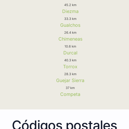
45.2 km
Diezma
33.3 km
Gualchos
26.4 km
Chimeneas
10.6 km
Durcal
40.3 km
Torrox
28.3 km
Guejar Sierra
37 km
Competa
Códigos postales