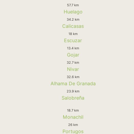
57.7 km
Huelago
34.2 km
Calicasas
18 km
Escuzar
13.4 km
Gojar
32.7 km
Nivar
32.6 km
Alhama De Granada
23.9 km
Salobreña
18.7 km
Monachil
26 km
Portugos