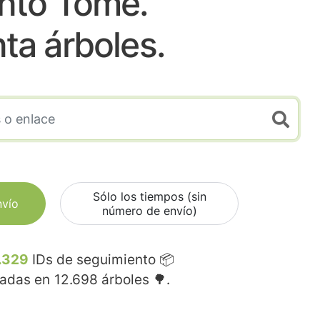
nto Tome.
nta árboles.
Sólo los tiempos (sin
nvío
número de envío)
.329
IDs de seguimiento 📦
madas en
12.698
árboles 🌳.