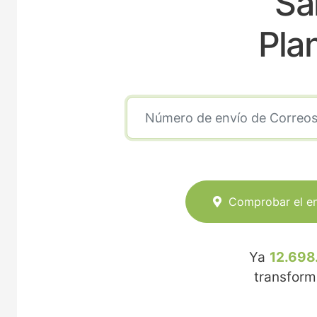
Sa
Pla
Comprobar el e
Ya
12.698
transfor