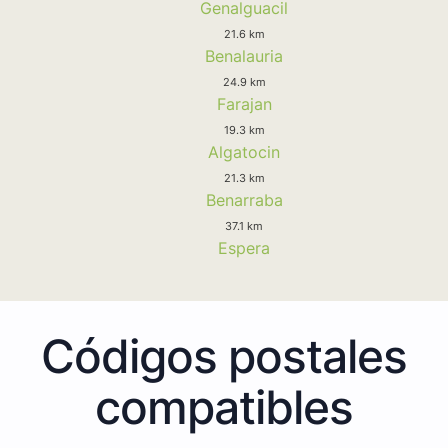
Genalguacil
21.6 km
Benalauria
24.9 km
Farajan
19.3 km
Algatocin
21.3 km
Benarraba
37.1 km
Espera
Códigos postales
compatibles