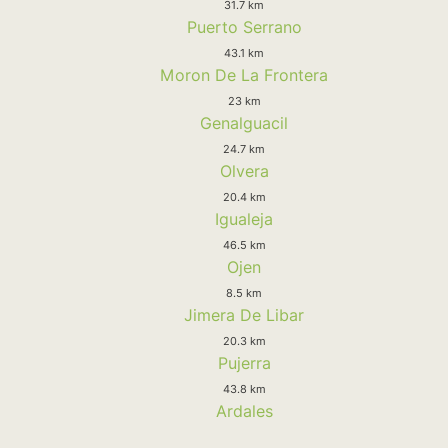
31.7 km
Puerto Serrano
43.1 km
Moron De La Frontera
23 km
Genalguacil
24.7 km
Olvera
20.4 km
Igualeja
46.5 km
Ojen
8.5 km
Jimera De Libar
20.3 km
Pujerra
43.8 km
Ardales