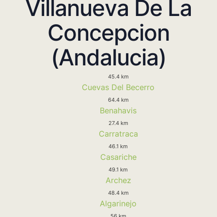
Villanueva De La
Concepcion
(Andalucia)
45.4 km
Cuevas Del Becerro
64.4 km
Benahavis
27.4 km
Carratraca
46.1 km
Casariche
49.1 km
Archez
48.4 km
Algarinejo
56 km