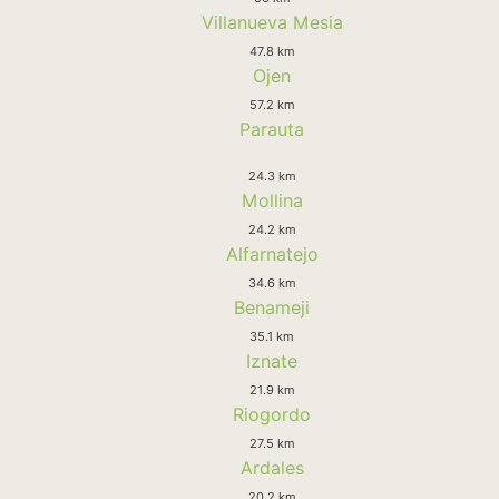
Villanueva Mesia
47.8 km
Ojen
57.2 km
Parauta
24.3 km
Mollina
24.2 km
Alfarnatejo
34.6 km
Benameji
35.1 km
Iznate
21.9 km
Riogordo
27.5 km
Ardales
20.2 km