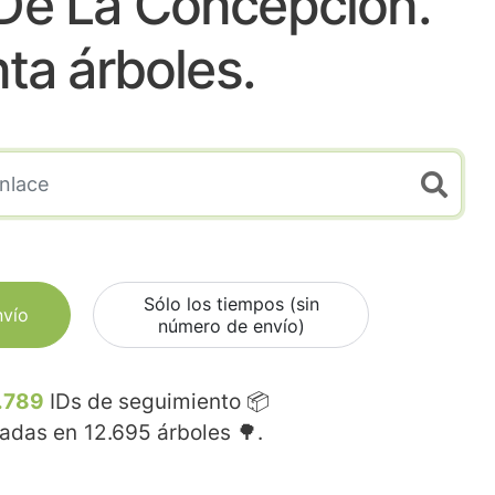
 De La Concepcion.
nta árboles.
Sólo los tiempos (sin
nvío
número de envío)
.789
IDs de seguimiento 📦
madas en
12.695
árboles 🌳.