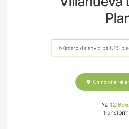
Villanueva
Pla
Comprobar el e
Ya
12.695
transfor