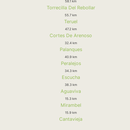
58.1 km
Torrecilla Del Rebollar
55.7 km
Teruel
47.2 km
Cortes De Arenoso
32.4 km
Palanques
40.9 km
Peralejos
34.3 km
Escucha
38.3 km
Aguaviva
15.3 km
Mirambel
15.9 km
Cantavieja