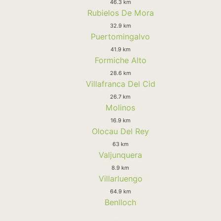
46.3 km
Rubielos De Mora
32.9 km
Puertomingalvo
41.9 km
Formiche Alto
28.6 km
Villafranca Del Cid
26.7 km
Molinos
16.9 km
Olocau Del Rey
63 km
Valjunquera
8.9 km
Villarluengo
64.9 km
Benlloch