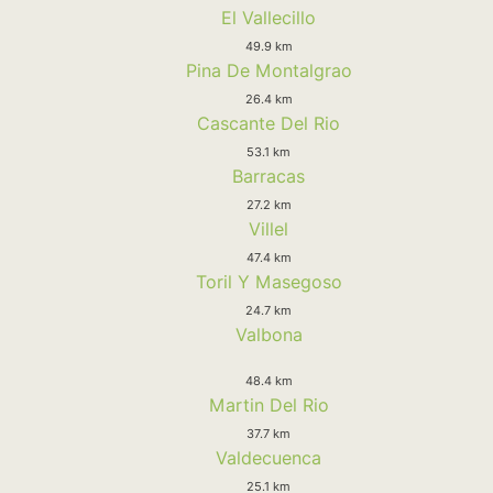
El Vallecillo
49.9 km
Pina De Montalgrao
26.4 km
Cascante Del Rio
53.1 km
Barracas
27.2 km
Villel
47.4 km
Toril Y Masegoso
24.7 km
Valbona
48.4 km
Martin Del Rio
37.7 km
Valdecuenca
25.1 km