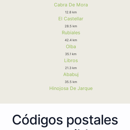
Cabra De Mora
12.8 km
El Castellar
28.5 km
Rubiales
42.4 km
Olba
35.1 km
Libros
21.3 km
Ababuj
35.5 km
Hinojosa De Jarque
Códigos postales