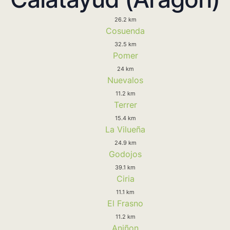
26.2 km
Cosuenda
32.5 km
Pomer
24 km
Nuevalos
11.2 km
Terrer
15.4 km
La Vilueña
24.9 km
Godojos
39.1 km
Ciria
11.1 km
El Frasno
11.2 km
Aniñon