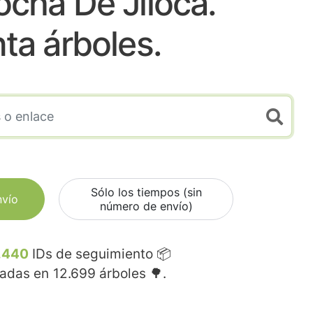
cha De Jiloca.
nta árboles.
Sólo los tiempos (sin
nvío
número de envío)
.440
IDs de seguimiento 📦
madas en
12.699
árboles 🌳.