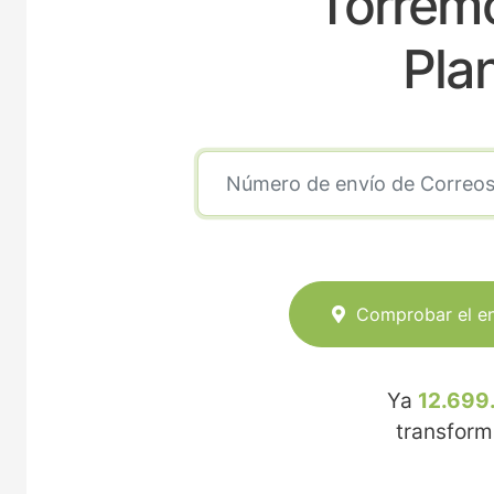
Torremo
Pla
Comprobar el e
Ya
12.699
transfor