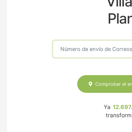
Vill
Pla
Comprobar el e
Ya
12.697
transfor