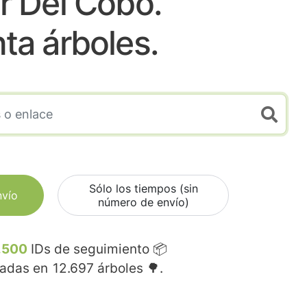
ar Del Cobo.
nta árboles.
Sólo los tiempos (sin
nvío
número de envío)
.500
IDs de seguimiento 📦
madas en
12.697
árboles 🌳.