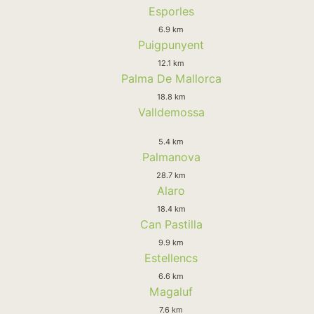
Esporles
6.9 km
Puigpunyent
12.1 km
Palma De Mallorca
18.8 km
Valldemossa
5.4 km
Palmanova
28.7 km
Alaro
18.4 km
Can Pastilla
9.9 km
Estellencs
6.6 km
Magaluf
7.6 km