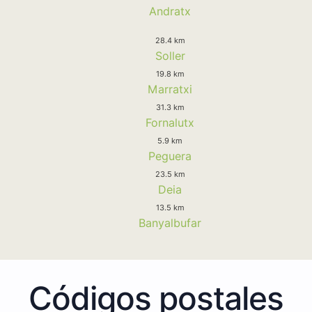
Andratx
28.4 km
Soller
19.8 km
Marratxi
31.3 km
Fornalutx
5.9 km
Peguera
23.5 km
Deia
13.5 km
Banyalbufar
Códigos postales