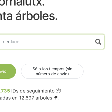
ornalutx.
nta árboles.
Sólo los tiempos (sin
nvío
número de envío)
.735
IDs de seguimiento 📦
madas en
12.697
árboles 🌳.