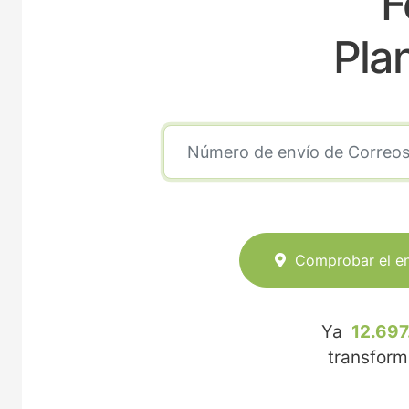
F
Pla
Comprobar el e
Ya
12.697
transfor