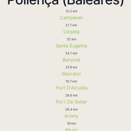
12.2 km
Campanet
21.7 km
Lloseta
32 km
Santa Eugenia
33.7 km
Bunyola
37.6 km
Marratxi
10.7 km
Port D'Alcudia
28.6 km
Port De Soller
26.4 km
Ariany
16 km
Muro