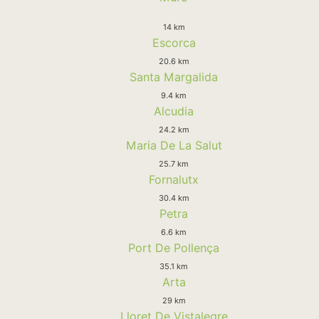
14 km
Escorca
20.6 km
Santa Margalida
9.4 km
Alcudia
24.2 km
Maria De La Salut
25.7 km
Fornalutx
30.4 km
Petra
6.6 km
Port De Pollença
35.1 km
Arta
29 km
Lloret De Vistalegre