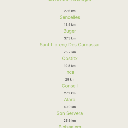
27.6 km
Sencelles
13.4 km
Buger
37.5 km
Sant Llorenç Des Cardassar
25.2 km
Costitx
19.8 km
Inca
29 km
Consell
27.2 km
Alaro
40.9 km
Son Servera
25.6 km
Binissalem