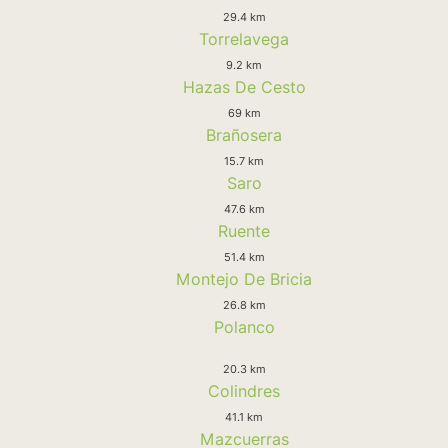
29.4 km
Torrelavega
9.2 km
Hazas De Cesto
69 km
Brañosera
15.7 km
Saro
47.6 km
Ruente
51.4 km
Montejo De Bricia
26.8 km
Polanco
20.3 km
Colindres
41.1 km
Mazcuerras