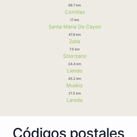
49.7 km
Comillas
17 km
Santa Maria De Cayon
47.9 km
Zalla
7.5 km
Solorzano
24.4 km
Liendo
45.2 km
Muskiz
21.5 km
Laredo
Códigos postales