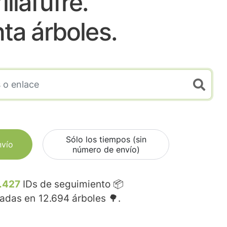
illafufre.
nta árboles.
Sólo los tiempos (sin
nvío
número de envío)
.427
IDs de seguimiento 📦
madas en
12.694
árboles 🌳.