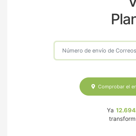
V
Pla
Comprobar el e
Ya
12.694
transfor