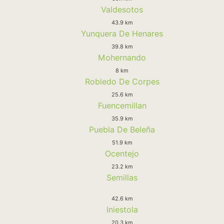
Valdesotos
43.9 km
Yunquera De Henares
39.8 km
Mohernando
8 km
Robledo De Corpes
25.6 km
Fuencemillan
35.9 km
Puebla De Beleña
51.9 km
Ocentejo
23.2 km
Semillas
42.6 km
Iniestola
20.3 km