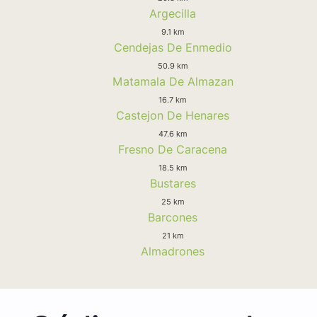
Argecilla
9.1 km
Cendejas De Enmedio
50.9 km
Matamala De Almazan
16.7 km
Castejon De Henares
47.6 km
Fresno De Caracena
18.5 km
Bustares
25 km
Barcones
21 km
Almadrones