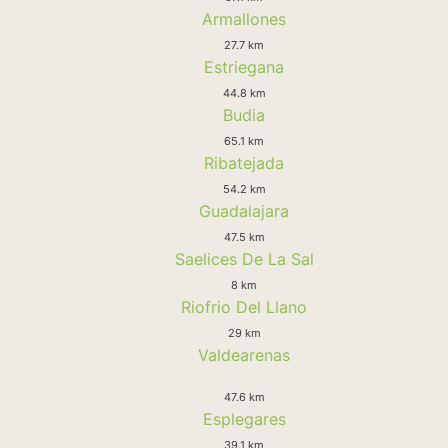
Armallones
27.7 km
Estriegana
44.8 km
Budia
65.1 km
Ribatejada
54.2 km
Guadalajara
47.5 km
Saelices De La Sal
8 km
Riofrio Del Llano
29 km
Valdearenas
47.6 km
Esplegares
39.1 km