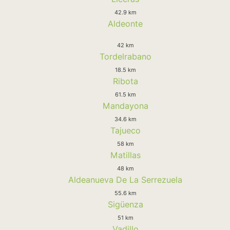
42.9 km
Aldeonte
42 km
Tordelrabano
18.5 km
Ribota
61.5 km
Mandayona
34.6 km
Tajueco
58 km
Matillas
48 km
Aldeanueva De La Serrezuela
55.6 km
Sigüenza
51 km
Vadillo