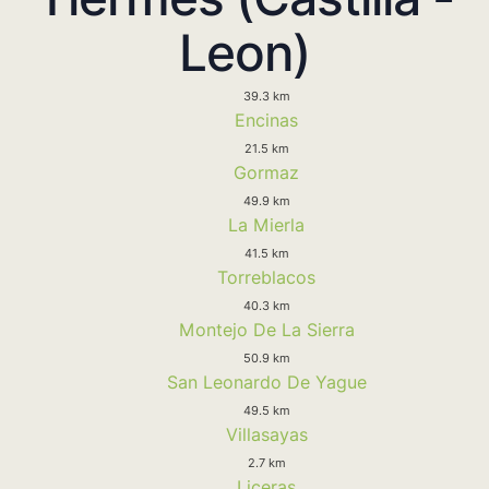
Leon)
39.3 km
Encinas
21.5 km
Gormaz
49.9 km
La Mierla
41.5 km
Torreblacos
40.3 km
Montejo De La Sierra
50.9 km
San Leonardo De Yague
49.5 km
Villasayas
2.7 km
Liceras