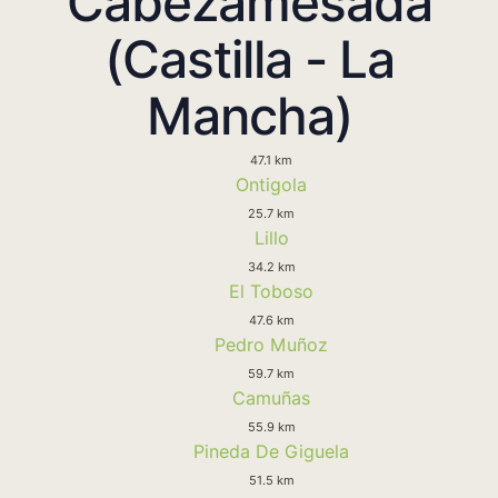
Cabezamesada
(Castilla - La
Mancha)
47.1 km
Ontigola
25.7 km
Lillo
34.2 km
El Toboso
47.6 km
Pedro Muñoz
59.7 km
Camuñas
55.9 km
Pineda De Giguela
51.5 km