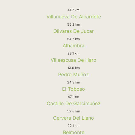
41.7 km
Villanueva De Alcardete
55.2 km
Olivares De Jucar
54.7 km
Alhambra
28.1 km
Villaescusa De Haro
13.6 km
Pedro Muñoz
24.3 km
El Toboso
47.1 km
Castillo De Garcimuñoz
52.8 km
Cervera Del Llano
22.1 km
Belmonte