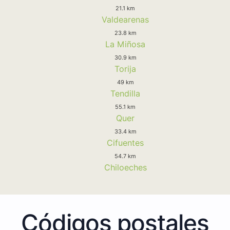
21.1 km
Valdearenas
23.8 km
La Miñosa
30.9 km
Torija
49 km
Tendilla
55.1 km
Quer
33.4 km
Cifuentes
54.7 km
Chiloeches
Códigos postales