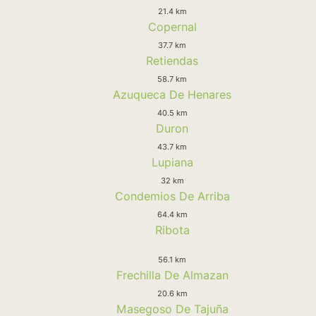
21.4 km
Copernal
37.7 km
Retiendas
58.7 km
Azuqueca De Henares
40.5 km
Duron
43.7 km
Lupiana
32 km
Condemios De Arriba
64.4 km
Ribota
56.1 km
Frechilla De Almazan
20.6 km
Masegoso De Tajuña