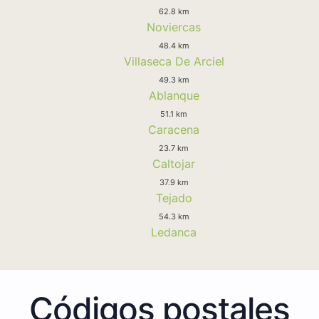
62.8 km
Noviercas
48.4 km
Villaseca De Arciel
49.3 km
Ablanque
51.1 km
Caracena
23.7 km
Caltojar
37.9 km
Tejado
54.3 km
Ledanca
Códigos postales